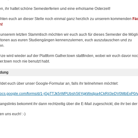
en, ihr hattet schöne Semesterferien und eine erholsame Osterzeit!
hten euch an dieser Stelle noch einmal ganz herzlich zu unserem kommenden
Fäc
n!
 unserem letzten Stammtisch möchten wir euch auch für dieses Semester die Mögli
tonen aus euren Studiengängen kennenzulernen, euch auszutauschen und zu
en.
ze wird wieder auf der Plattform Gather.town stattfinden, wobei wir euch davor no
er.town noch nie benutzt habt.
dung
eldet euch über unser Google-Formular an, falls ihr teilnehmen möchtet:
//docs.google.com/forms/d/1-jGgTTJk5rWPUbshS6YqkWxdpa4CkRil3eDV0MbExP0/v
angslinks bekommt ihr dann rechtzeitig über die E-Mail zugeschickt, die ihr bei 
en uns euch! :-)