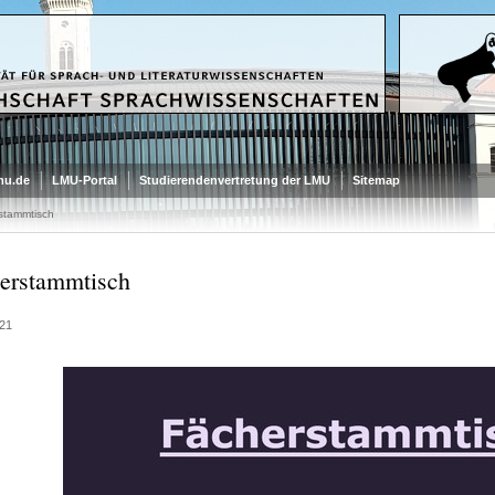
mu.de
LMU-Portal
Studierendenvertretung der LMU
Sitemap
stammtisch
erstammtisch
21