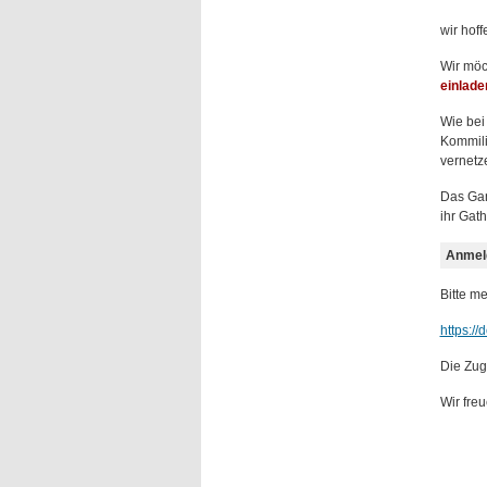
wir hoff
Wir möc
einlade
Wie bei
Kommili
vernetz
Das Gan
ihr Gath
Anmel
Bitte m
https:
Die Zug
Wir freu